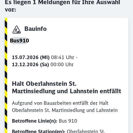
Es liegen
1
Meldungen für Ihre Auswahl
vor:
Bauinfo
Bus910
15.07.2026 (Mi)
08:41 Uhr -
Schließen
Möchten Sie zu
weitergeleitet
12.12.2026 (Sa)
00:00 Uhr
werden?
Halt Oberlahnstein St.
Abbrechen
Weiter
Martinsiedlung und Lahnstein entfällt
Aufgrund von Bauarbeiten entfällt der Halt
Oberlahnstein St. Martinsiedlung und Lahnstein
Betroffene Linie(n):
Bus 910
Betroffene Station(en):
Oberlahnstein St.